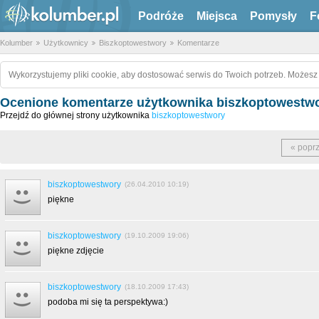
Podróże
Miejsca
Pomysły
F
Kolumber
Użytkownicy
Biszkoptowestwory
Komentarze
Wykorzystujemy pliki cookie, aby dostosować serwis do Twoich potrzeb. Możesz 
Ocenione komentarze użytkownika biszkoptowestw
Przejdź do głównej strony użytkownika
biszkoptowestwory
« popr
biszkoptowestwory
(26.04.2010 10:19)
piękne
biszkoptowestwory
(19.10.2009 19:06)
piękne zdjęcie
biszkoptowestwory
(18.10.2009 17:43)
podoba mi się ta perspektywa:)