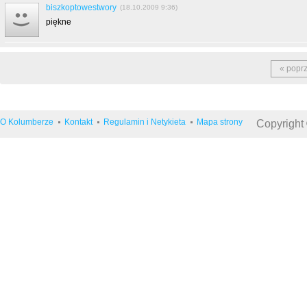
biszkoptowestwory
(18.10.2009 9:36)
piękne
« popr
O Kolumberze
Kontakt
Regulamin i Netykieta
Mapa strony
Copyright