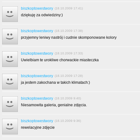
biszkoptowestwory
(18.10.2009 17:41)
dziękuję za odwiedziny:)
biszkoptowestwory
(18.10.2009 17:38)
przyjemny leniwy nastrój i cudnie skomponowane kolory
biszkoptowestwory
(18.10.2009 17:33)
Uwielbiam te urokliwe chorwackie miasteczka
biszkoptowestwory
(18.10.2009 17:28)
ja jestem zakochana w takich klimatach:)
biszkoptowestwory
(18.10.2009 9:40)
Niesamowita galeria, genialne zdjęcia.
biszkoptowestwory
(18.10.2009 9:36)
rewelacyjne zdjęcie