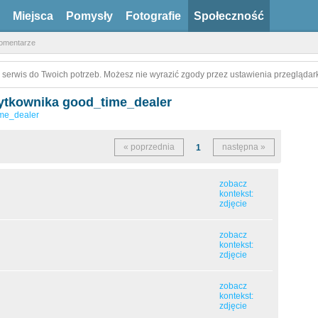
Miejsca
Pomysły
Fotografie
Społeczność
omentarze
 serwis do Twoich potrzeb. Możesz nie wyrazić zgody przez ustawienia przeglądark
ytkownika good_time_dealer
me_dealer
« poprzednia
następna »
1
zobacz
kontekst:
zdjęcie
zobacz
kontekst:
zdjęcie
zobacz
kontekst:
zdjęcie