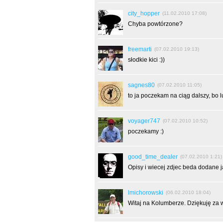
city_hopper
(11.02.2010 17:08)
Chyba powtórzone?
freemarti
(07.02.2010 19:13)
słodkie kici :))
sagnes80
(07.02.2010 11:05)
to ja poczekam na ciąg dalszy, bo lu
voyager747
(07.02.2010 10:52)
poczekamy :)
good_time_dealer
(07.02.2010 1:21)
Opisy i wiecej zdjec beda dodane ja
lmichorowski
(06.02.2010 18:04)
Witaj na Kolumberze. Dziękuję za w