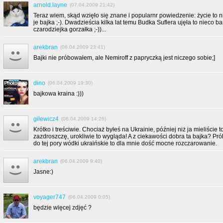
arnold.layne
(07.04.2009 21:42)
Teraz wiem, skąd wzięło się znane i popularnr powiedzenie: życie to n
je bajka ;-). Dwadzieścia kilka lat temu Budka Suflera ujęła to nieco b
czarodziejka gorzałka ;-))...
arekbran
(06.04.2009 23:41)
Bajki nie próbowałem, ale Nemiroff z papryczką jest niczego sobie;]
dino
(06.04.2009 19:30)
bajkowa kraina :)))
gilewicz4
(06.04.2009 14:26)
Krótko i treściwie. Chociaż byłeś na Ukrainie, później niż ja mieliście
zazdroszczę, urokliwie to wygląda! A z ciekawości dobra ta bajka? P
do tej pory wódki ukraińskie to dla mnie dość mocne rozczarowanie.
arekbran
(06.04.2009 9:40)
Jasne:)
voyager747
(06.04.2009 0:05)
będzie więcej zdjęć ?