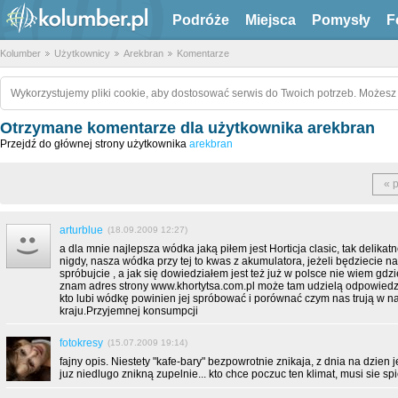
Podróże
Miejsca
Pomysły
F
Kolumber
Użytkownicy
Arekbran
Komentarze
Wykorzystujemy pliki cookie, aby dostosować serwis do Twoich potrzeb. Możesz 
Otrzymane komentarze dla użytkownika arekbran
Przejdź do głównej strony użytkownika
arekbran
« 
arturblue
(18.09.2009 12:27)
a dla mnie najlepsza wódka jaką piłem jest Horticja clasic, tak delikat
nigdy, nasza wódka przy tej to kwas z akumulatora, jeżeli będziecie n
spróbujcie , a jak się dowiedziałem jest też już w polsce nie wiem gdz
znam adres strony www.khortytsa.com.pl może tam udzielą odpowiedz
kto lubi wódkę powinien jej spróbować i porównać czym nas trują w 
kraju.Przyjemnej konsumpcji
fotokresy
(15.07.2009 19:14)
fajny opis. Niestety "kafe-bary" bezpowrotnie znikaja, z dnia na dzien je
juz niedlugo znikną zupelnie... kto chce poczuc ten klimat, musi sie spi