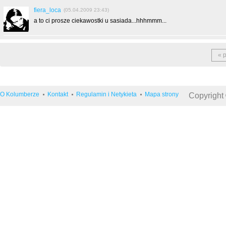
fiera_loca
(05.04.2009 23:43)
a to ci prosze ciekawostki u sasiada...hhhmmm...
« 
O Kolumberze
Kontakt
Regulamin i Netykieta
Mapa strony
Copyright