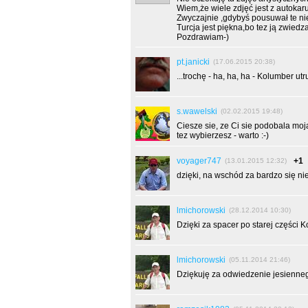
Wiem,że wiele zdjęć jest z autokaru
Zwyczajnie ,gdybyś pousuwał te nieo
Turcja jest piękna,bo tez ją zwiedz
Pozdrawiam-)
pt.janicki
(17.06.2015 20:38)
...trochę - ha, ha, ha - Kolumber utr
s.wawelski
(02.02.2015 19:48)
Ciesze sie, ze Ci sie podobala mo
tez wybierzesz - warto :-)
voyager747
+1
(13.01.2015 12:32)
dzięki, na wschód za bardzo się n
lmichorowski
(28.12.2014 10:30)
Dzięki za spacer po starej części K
lmichorowski
(05.11.2014 21:46)
Dziękuję za odwiedzenie jesienneg