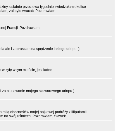
ziny, ostatnio przez dwa tygodnie zwiedzałam okolice
chałam, żal było wracać. Pozdrawiam
ocnej Francji. Pozdrawiam.
ia ale i zapraszam na spędzenie takiego urlopu :)
 wizytę w tym mieście, jest ładne.
 i za plusowanie mojego szuwarowego urlopu:)
 miłą obecność w mojej bajkowej podróży z liliputami i
iam na swój uśmiech. Pozdrawiam, Sławek.