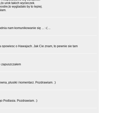
,to urok takich wycieczek.
stre,to wygladało by to lepiej.
ałam.
udnia nam komunikowanie się ... :-( ...
ja opowiesc o Hawajach. Jak Cie znam, to pewnie sie tam
ie zapuszczałem
owna, plusiki i komentarz. Pozdrawiam. :)
o Podlasia. Pozdrawiam. :)