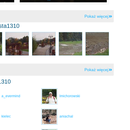
Pokaż więcej
ysta1310
Pokaż więcej
1310
a_evermind
lmichorowski
kielec
aniachal