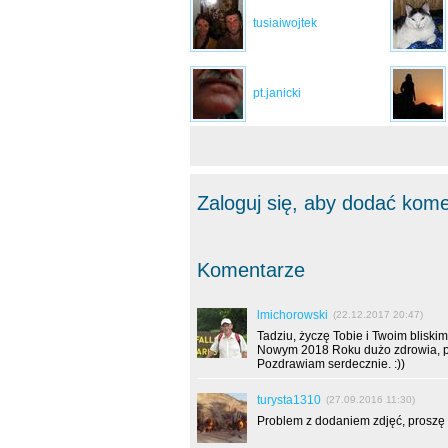
tusiaiwojtek
pt.janicki
Zaloguj się, aby dodać kom
Komentarze
lmichorowski
(22.12.2017 20:47)
Tadziu, życzę Tobie i Twoim bliski
Nowym 2018 Roku dużo zdrowia, po
Pozdrawiam serdecznie. :))
turysta1310
(27.09.2016 11:30)
Problem z dodaniem zdjęć, prosz