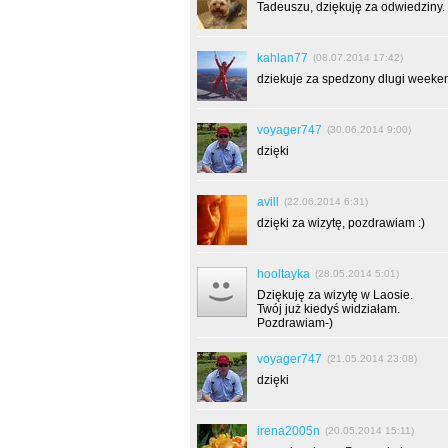
Tadeuszu, dziękuję za odwiedziny
kahlan77
(08.07.2014 17:42)
dziekuje za spedzony dlugi weeke
voyager747
(30.06.2014 9:00)
dzięki
avill
(22.06.2014 6:31)
dzięki za wizytę, pozdrawiam :)
hooltayka
(28.05.2014 5:01)
Dziękuję za wizytę w Laosie.
Twój już kiedyś widziałam.
Pozdrawiam-)
voyager747
(21.05.2014 23:08)
dzięki
irena2005n
(20.05.2014 15:11)