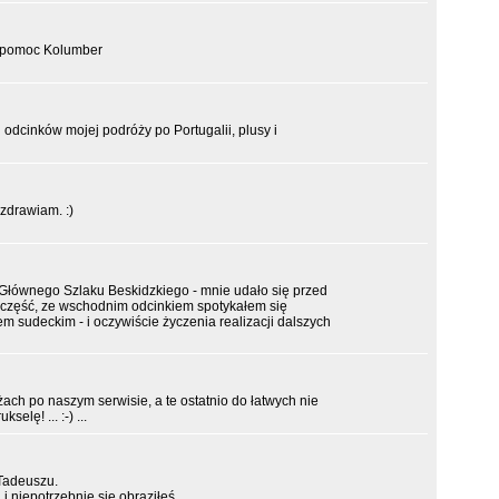
o pomoc Kolumber
odcinków mojej podróży po Portugalii, plusy i
zdrawiam. :)
e Głównego Szlaku Beskidzkiego - mnie udało się przed
ią część, ze wschodnim odcinkiem spotykałem się
em sudeckim - i oczywiście życzenia realizacji dalszych
żach po naszym serwisie, a te ostatnio do łatwych nie
elę! ... :-) ...
 Tadeuszu.
i niepotrzebnie się obraziłeś.