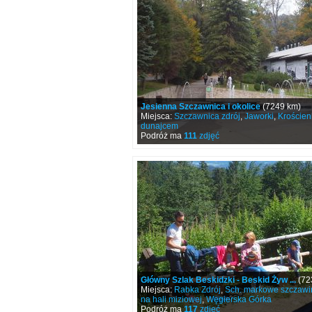
Jesienna Szczawnica i okolice
(7249 km)
Miejsca:
Szczawnica zdrój
,
Jaworki
,
Krościen
dunajcem
Podróż ma
111
zdjęć
Główny Szlak Beskidzki - Beskid Żyw ...
(72
Miejsca:
Rabka Zdrój
,
Sch. markowe szczawi
na hali miziowej
,
Węgierska Górka
Podróż ma
117
zdjęć