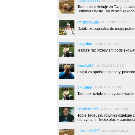
ramzesik1982
(05.11.2014 20:13)
Tadeuszu dziękuję za Twoje odwied
Ustronia i Wisły i się w nich zako
lmichorowski
(31.08.2014 21:24)
Dzięki, że zajrzałeś do mojej półn
bkrystina
(26.08.2014 8:59)
jeszcze raz przesyłam podziękowan
iwonka55h
(24.08.2014 19:55)
dzięki za opolskie spacery, polecam
bkrystina
(26.07.2014 13:55)
Tadeusz, dzięki za przycumowanie
snickers1958
(21.07.2014 19:44)
Tobie Tadeuszu również dziękuję za
olbrzymami. Twoje plusiki zamien
ramzesik1982
(19.07.2014 15:01)