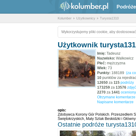
Podróże
Kolumber
Użytkownicy
Turysta1310
Wykorzystujemy pliki cookie, aby dostosować
Użytkownik turysta131
Imię:
Tadeusz
Nazwisko:
Walkowicz
Płeć:
mężczyzna
Wiek:
73
Punkty:
188189
(za co
10
punktów za rejestrac
12650
za
115
podróży
173259
za
13576
zdjęć
2270
za
1441
oceniony
Otrzymane komentarze
Napisane komentarze
opis:
Zdobywca Korony Gór Polskich. Przeszedłem Szl
Świętokrzyskich, Mały Szlak Beskidzki i Główny
Ostatnie podróże turysta131