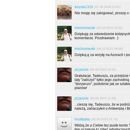
turysta1310
(27.09.2016 11:01)
Nie mogę się zalogować, proszę 
lmichorowski
(25.10.2015 14:32)
Dziękuję za odwiedzenie kolejnych 
komentarze. Pozdrawiam. :)
lmichorowski
(06.10.2015 18:08)
Dziękuj,ę za wizytę na Azorach i po
pt.janicki
(08.08.2015 16:41)
Gratulacje, Tadeuszu, za przejści
laty "zaliczyć" tylko jego zachodn
"dorywczo", podobnie jak ze szlaki
planów!
pt.janicki
(26.06.2015 11:33)
...cieszę się, Tadeuszu, że w podró
należą, zahaczyłeś o Antwerpię i Bruks
hooltayka
(22.06.2015 21:15)
Widzę,że u Ciebie tez puste konto
Nie oczekuję tu zdjęć artystycznych 