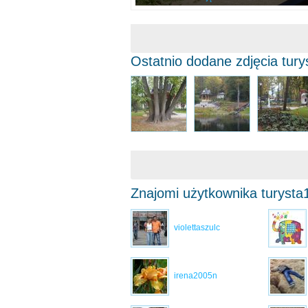
Ostatnio dodane zdjęcia tur
Znajomi użytkownika turysta
violettaszulc
irena2005n