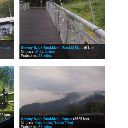
ko nad
Główny Szlak Beskidzki - Beskid Ślą ...
(6 km)
Miejsca:
Wisła
,
Ustroń
Podróż ma
55
zdjęć
33 km)
ny
,
Sch.
Główny Szlak Beskidzki - Gorce
(3625 km)
Miejsca:
Krościenko
,
Rabka Zdrój
Podróż ma
58
zdjęć