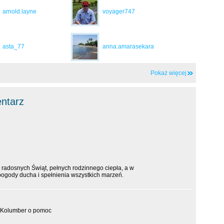
arnold.layne
voyager747
asta_77
anna.amarasekara
Pokaż więcej
entarz
m radosnych Świąt, pełnych rodzinnego ciepła, a w
gody ducha i spełnienia wszystkich marzeń.
ę Kolumber o pomoc