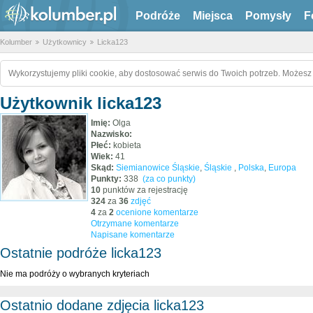
Podróże
Miejsca
Pomysły
F
Kolumber
Użytkownicy
Licka123
Wykorzystujemy pliki cookie, aby dostosować serwis do Twoich potrzeb. Możesz 
Użytkownik licka123
Imię:
Olga
Nazwisko:
Płeć:
kobieta
Wiek:
41
Skąd:
Siemianowice Śląskie
,
Śląskie
,
Polska
,
Europa
Punkty:
338
(za co punkty)
10
punktów za rejestrację
324
za
36
zdjęć
4
za
2
ocenione komentarze
Otrzymane komentarze
Napisane komentarze
Ostatnie podróże licka123
Nie ma podróży o wybranych kryteriach
Ostatnio dodane zdjęcia licka123