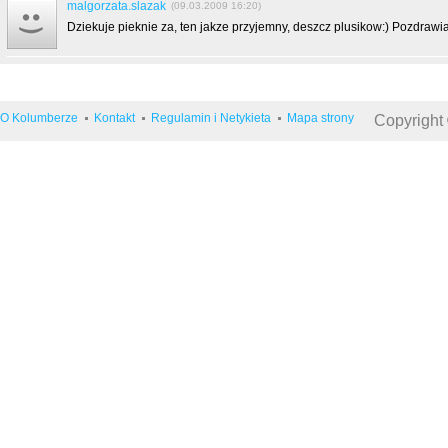
malgorzata.slazak
(09.03.2009 16:20)
Dziekuje pieknie za, ten jakze przyjemny, deszcz plusikow:) Pozdrawi
O Kolumberze
Kontakt
Regulamin i Netykieta
Mapa strony
Copyright