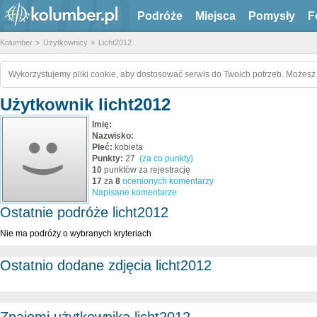
Podróże
Miejsca
Pomysły
F
Kolumber
Użytkownicy
Licht2012
Wykorzystujemy pliki cookie, aby dostosować serwis do Twoich potrzeb. Możesz 
Użytkownik licht2012
Imię:
Nazwisko:
Płeć:
kobieta
Punkty:
27
(za co punkty)
10
punktów za rejestrację
17
za
8
ocenionych komentarzy
Napisane komentarze
Ostatnie podróże licht2012
Nie ma podróży o wybranych kryteriach
Ostatnio dodane zdjęcia licht2012