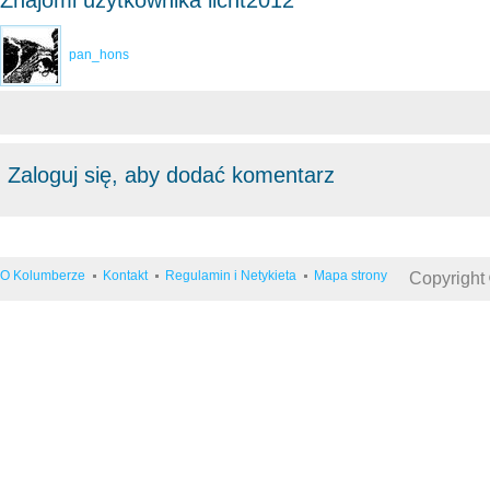
Znajomi użytkownika licht2012
pan_hons
Zaloguj się, aby dodać komentarz
O Kolumberze
Kontakt
Regulamin i Netykieta
Mapa strony
Copyright