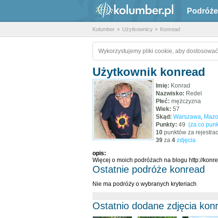
Podróże
Kolumber
Użytkownicy
Konread
Wykorzystujemy pliki cookie, aby dostosować
Użytkownik konread
Imię:
Konrad
Nazwisko:
Redel
Płeć:
mężczyzna
Wiek:
57
Skąd:
Warszawa
,
Mazo
Punkty:
49
(za co punk
10
punktów za rejestrac
39
za
4
zdjęcia
opis:
Więcej o moich podróżach na blogu http://konre
Ostatnie podróże konread
Nie ma podróży o wybranych kryteriach
Ostatnio dodane zdjęcia kon