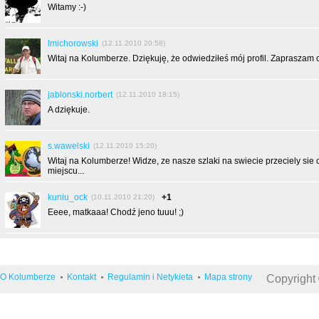
Witamy :-)
lmichorowski
(12.11.2010 20:58)
Witaj na Kolumberze. Dziękuję, że odwiedziłeś mój profil. Zapraszam 
jablonski.norbert
(12.11.2010 18:15)
A dziękuje.
s.wawelski
(12.11.2010 15:20)
Witaj na Kolumberze! Widze, ze nasze szlaki na swiecie przeciely sie
miejscu...
kuniu_ock
+1
(10.11.2010 21:20)
Eeee, matkaaa! Chodź jeno tuuu! ;)
O Kolumberze
Kontakt
Regulamin i Netykieta
Mapa strony
Copyright