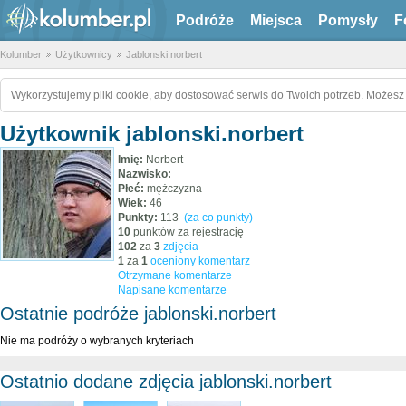
Podróże
Miejsca
Pomysły
F
Kolumber
Użytkownicy
Jablonski.norbert
Wykorzystujemy pliki cookie, aby dostosować serwis do Twoich potrzeb. Możesz 
Użytkownik jablonski.norbert
Imię:
Norbert
Nazwisko:
Płeć:
mężczyzna
Wiek:
46
Punkty:
113
(za co punkty)
10
punktów za rejestrację
102
za
3
zdjęcia
1
za
1
oceniony komentarz
Otrzymane komentarze
Napisane komentarze
Ostatnie podróże jablonski.norbert
Nie ma podróży o wybranych kryteriach
Ostatnio dodane zdjęcia jablonski.norbert