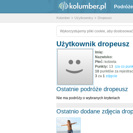
Podróże
Kolumber
Użytkownicy
Dropeusz
Wykorzystujemy pliki cookie, aby dostosować
Użytkownik dropeusz
Imię:
Nazwisko:
Płeć:
kobieta
Punkty:
13
(za co punk
10
punktów za rejestrac
3
za
1
zdjęcie
Ostatnie podróże dropeusz
Nie ma podróży o wybranych kryteriach
Ostatnio dodane zdjęcia dro