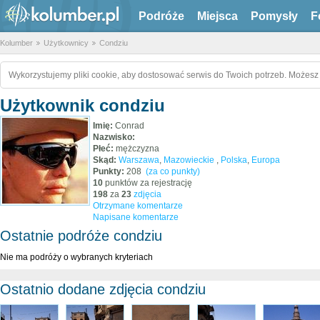
Podróże
Miejsca
Pomysły
F
Kolumber
Użytkownicy
Condziu
Wykorzystujemy pliki cookie, aby dostosować serwis do Twoich potrzeb. Możesz 
Użytkownik condziu
Imię:
Conrad
Nazwisko:
Płeć:
mężczyzna
Skąd:
Warszawa
,
Mazowieckie
,
Polska
,
Europa
Punkty:
208
(za co punkty)
10
punktów za rejestrację
198
za
23
zdjęcia
Otrzymane komentarze
Napisane komentarze
Ostatnie podróże condziu
Nie ma podróży o wybranych kryteriach
Ostatnio dodane zdjęcia condziu