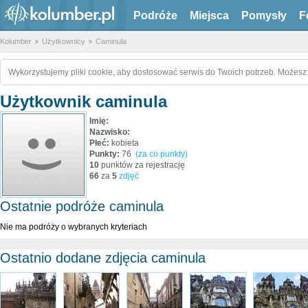
Podróże
Miejsca
Pomysły
F
Kolumber
Użytkownicy
Caminula
Wykorzystujemy pliki cookie, aby dostosować serwis do Twoich potrzeb. Możesz 
Użytkownik caminula
Imię:
Nazwisko:
Płeć:
kobieta
Punkty:
76
(za co punkty)
10
punktów za rejestrację
66
za
5
zdjęć
Ostatnie podróże caminula
Nie ma podróży o wybranych kryteriach
Ostatnio dodane zdjęcia caminula