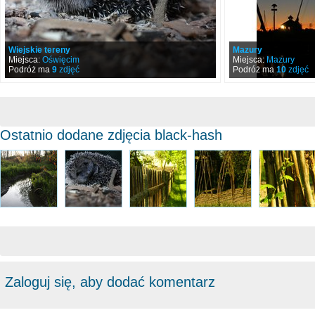
Wiejskie tereny
Mazury
Miejsca:
Oświęcim
Miejsca:
Mazury
Podróż ma
9
zdjęć
Podróż ma
10
zdjęć
Ostatnio dodane zdjęcia black-hash
Zaloguj się, aby dodać komentarz