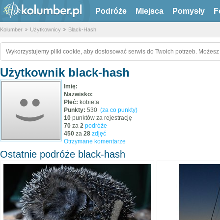
Podróże
Miejsca
Pomysły
F
Kolumber
Użytkownicy
Black-Hash
Wykorzystujemy pliki cookie, aby dostosować serwis do Twoich potrzeb. Możesz 
Użytkownik black-hash
Imię:
Nazwisko:
Płeć:
kobieta
Punkty:
530
(za co punkty)
10
punktów za rejestrację
70
za
2
podróże
450
za
28
zdjęć
Otrzymane komentarze
Ostatnie podróże black-hash