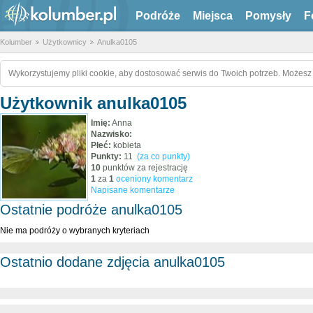
Podróże
Miejsca
Pomysły
F
Kolumber
Użytkownicy
Anulka0105
Wykorzystujemy pliki cookie, aby dostosować serwis do Twoich potrzeb. Możesz 
Użytkownik anulka0105
Imię:
Anna
Nazwisko:
Płeć:
kobieta
Punkty:
11
(za co punkty)
10
punktów za rejestrację
1
za
1
oceniony komentarz
Napisane komentarze
Ostatnie podróże anulka0105
Nie ma podróży o wybranych kryteriach
Ostatnio dodane zdjęcia anulka0105