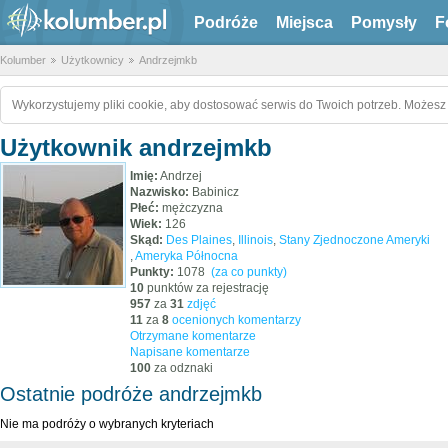
Podróże
Miejsca
Pomysły
F
Kolumber
Użytkownicy
Andrzejmkb
Wykorzystujemy pliki cookie, aby dostosować serwis do Twoich potrzeb. Możesz 
Użytkownik andrzejmkb
Imię:
Andrzej
Nazwisko:
Babinicz
Płeć:
mężczyzna
Wiek:
126
Skąd:
Des Plaines
,
Illinois
,
Stany Zjednoczone Ameryki
,
Ameryka Północna
Punkty:
1078
(za co punkty)
10
punktów za rejestrację
957
za
31
zdjęć
11
za
8
ocenionych komentarzy
Otrzymane komentarze
Napisane komentarze
100
za odznaki
Ostatnie podróże andrzejmkb
Nie ma podróży o wybranych kryteriach