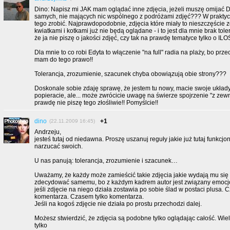
Dino: Napisz mi JAK mam oglądać inne zdjęcia, jeżeli muszę omijać 
samych, nie mających nic wspólnego z podróżami zdjęć??? W praktyce
tego zrobić. Najprawdopodobnie, zdjęcia które miały to nieszczęście 
kwiatkami i kotkami już nie będą oglądane - i to jest dla mnie brak tol
że ja nie piszę o jakości zdjęć, czy tak na prawdę tematyce tylko o ILO
Dla mnie to co robi Edyta to włączenie "na full" radia na plaży, bo przec
mam do tego prawo!!
Tolerancja, zrozumienie, szacunek chyba obowiązują obie strony???
Doskonale sobie zdaję sprawę, że jestem tu nowy, macie swoje układ
popieracie, ale... może zwrócicie uwagę na świerze spojrzenie "z zewną
prawdę nie piszę tego złośliwie!! Pomyślcie!!
dino
+1
(22.11.2009 16:45)
Andrzeju,
jesteś tutaj od niedawna. Proszę uszanuj reguły jakie już tutaj funkcjon
narzucać swoich.
U nas panują: tolerancja, zrozumienie i szacunek…
Uważamy, że każdy może zamieścić takie zdjęcia jakie wydają mu się 
zdecydować samemu, bo z każdym kadrem autor jest związany emocjo
jeśli zdjęcie na niego działa zostawia po sobie ślad w postaci plusa. 
komentarza. Czasem tylko komentarza.
Jeśli na kogoś zdjęcie nie działa po prostu przechodzi dalej.
Możesz stwierdzić, że zdjęcia są podobne tylko oglądając całość. Wiele
tylko