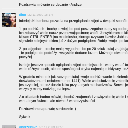
Pozdrawiam równie serdecznie - Andrzej
dino
(22.11.2009 18:17)
Interfejs Kolumbera pozwala na przeglądanie zdjęć w dwojaki sposób
1. po podróżach - trochę łatwiej, bo pod poszczególne etapy są podpię
ich zobaczyć wiele naraz przesuwając stronę w dół. Ja wybieram te któ
klikam CTRL-ENTER (na macintoshu, ktorego używam klawisz Jabłu
się wiele kolejnych okien już z dużym podglądem. Robię swoje i po k
2. po zdjęciach - trochę mniej wygodnie, bo po 20 sztuk i tutaj znajduj
- te podpięte do podróży i wszystkie dodane luzem. Można je otwierać
powyżej.
Istnieje jeszcze sposób oglądania zdjęć po miejscach - wtedy widać fo
wiele różnych osób, ale ten sposób jest chyba najmniej efektywny i też
W grudniu minie rok jak zacząłem tutaj swoje podróżowanie i dzieleni
doświadczeniami (miałem numer 1441). Wiele w obsłudze się zmienił
jest szybciej, ale też doszło kilka przydatnych mechanizmów. Serwis je
wszyscy mamy nadzieję na lepsze.
A o układach trudno mówić, chociaż znajomości zawiązało się wiele i n
wirtualnym świecie, ale również w rzeczywistości.
Pozdrawiam naprawdę serdecznie :)
Sylwek
andrzejmkb
(22.11.2009 16:55)