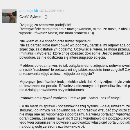
andrzejmkb
(23.11.2009 7:07)
Cześć Sylwek! :-))
Dziękuję za rzeczowe podejście!
Rzeczywiście mam problem z nawigowaniem, mimo, że raczej z obsłu
wypadku również Mac'a) nie mam problemu :-)).
Nie wiem w jaki sposób przesuwać zdjęcia?!!
Nie za bardzo lubię nawigować wg podróży, bardziej mi odpowiada o
zdjęć (np. za ostatnie 24 godziny). Oczywiście, wiem, że mogę przesu
(miniatur) i wybierać, które chcę obejrzeć dokładnie. Jest to jednak c
powoduje, że nie dostrzega się interesującego zdjęcia.
Problem, polega na tym, że jak oglądam jedno zdjęcie w pełnym wymi
przycisk "następne" to pojawia mi się jakieś zupełnie inne zdjęcie!! C
przesuwania zdjęć wstecz - zdjęcie po zdjęciu?
Męczącym jest również brak jakichkolwiek dat. Kiedy zdjęcie było zrob
umieszczone na portalu. Również z nieznanych mi powodów liczniki 
nie działają prawidłowo przy miniaturach.
Próbowałem używać zarówno Firefoxa jak i Safari - bez różnicy!!
Co do meritum sprawy - początków naszej dyskusji - dalej uważam, że
stosunku do innych nie powinno się jednorazowo wrzucać zbyt dużo zd
nie mają one nic wspólnego z podróżami. Na wielu portalach wprowa
ograniczenia, czasami nawet do 3 zdjęć tygodniowo dla początkującyc
tego typu ograniczenie powinien wprowadzić właściciel portalu, bo jak
na dobrą wolę ze strony użytkowników :-(.