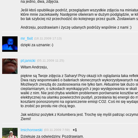
na jedno, dwa, zdjęcia.
Jeśli ktoś opublikuje podróż, przeglądam wszystkie zdjęcia na miniatu
które mnie zaciekawiły. Następnie otwieram w dużym podglądzie, w ki
bo tak szybciej niż przechodzić do kolejnego przez guzik. Zostawiam s
Andrzeju, pozdrawiam i życzę udanych podróży wspólnie z nami :)
mr_fixit
(18.11.2009 17:13)
dzięki za uznanie:-)
pt.janicki
(05.11.2009 11:25)
Witam Andrzeju,
piękne są Twoje zdjęcia z Sahary! Przy okazji ich oglądania taka refle
Dwa razy wspomniałeś o bateriach słonecznych wykorzystywanych na t
Możliwych zresztą do zastosowania nie tylko tam. Aktualnie tak dużo s
cieplarnianym, o szkodach wynikających z jego występowania w skali 
walki z nim. Nie jest chyba wielkim problemem porównanie kosztów w
elektrycznej na ułamku powierzchni pustyń, przesłania tej energii do 
kosztami ponoszonymi na ograniczenie emisji CO2. Coś mi się wydaje,
to zrobić po prostu nie chcą tego.
Jak widzisz pożytek z Kolumbera jest. Trochę się myśli patrząc oczyma
Ziemi!
lmichorowski
+1
(03.11.2009 7:59)
Dziękuję za odwiedziny. Pozdrawiam.