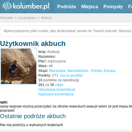
Podróże
Miejsca
Pomysły
F
Kolumber
Użytkownicy
Akbuch
Wykorzystujemy pliki cookie, aby dostosować serwis do Twoich potrzeb. Możesz 
Użytkownik akbuch
Imię:
Andrzej
Nazwisko:
Płeć:
mężczyzna
Wiek:
48
Skąd:
Warszawa
,
Mazowieckie
,
Polska
,
Europa
Punkty:
271
(za co punkty)
10
punktów za rejestrację
261
za
30
zdjęć
Otrzymane komentarze
Napisane komentarze
opis:
opisy wypraw można przeczytać na stronie www.buch.waw.pl wiem że jest masa bł
poprawić
Ostatnie podróże akbuch
Nie ma podróży o wybranych kryteriach