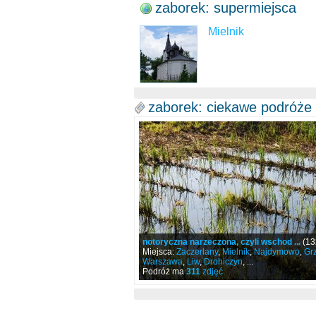
zaborek: supermiejsca
Mielnik
zaborek: ciekawe podróże
notoryczna narzeczona, czyli wschod ...
(13
Miejsca:
Zaczerlany
,
Mielnik
,
Najdymowo
,
Gr
Warszawa
,
Liw
,
Drohiczyn
, ...
Podróż ma
311
zdjęć