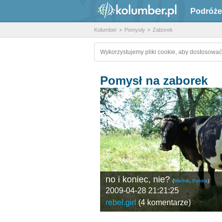
Podróże
Kolumber
Pomysły
Zaborek
Wykorzystujemy pliki cookie, aby dostosować
Pomysł na zaborek
no i koniec, nie?
(
Mielnik
,
Polska
)
2009-04-28 21:21:25
rebel.girl
(
4 komentarze
)