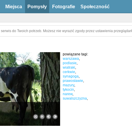
Miejsca
Pomysły
Fotografie
Społeczność
 serwis do Twoich potrzeb. Możesz nie wyrazić zgody przez ustawienia przeglądark
powiązane tagi:
warszawa
,
podlasie
,
wiatraki
,
cerkwie
,
synagoga
,
prawosławie
,
mazury
,
tykocin
,
narew
,
suwalszczyzna
,