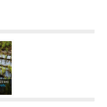
23 km)
zędy
,