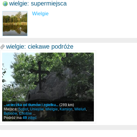
wielgie: supermiejsca
Wielgie
wielgie: ciekawe podróże
...ucieczka od tłumów i zgiełku...
(289 km)
Miejsca:
Sopot
,
Uniejów
,
Wielgie
,
Kamion
,
Wieluń
,
Bębnów
,
Chotów
...
Podróż ma
49
zdjęć