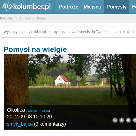
Podróże
Miejsca
Pomysły
F
Kolumber
Pomysły
Wielgie
Wykorzystujemy pliki cookie, aby dostosować serwis do Twoich potrzeb. Możesz 
Pomysł na wielgie
Okolica
(
Wielgie
,
Polska
)
2012-09-08 10:10:20
smyk_bajka
(
0 komentarzy
)