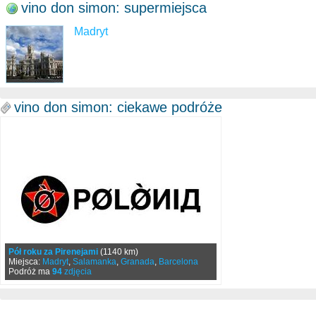
vino don simon: supermiejsca
Madryt
vino don simon: ciekawe podróże
Pół roku za Pirenejami
(1140 km)
Miejsca:
Madryt
,
Salamanka
,
Granada
,
Barcelona
Podróż ma
94
zdjęcia