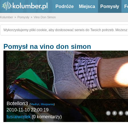
Podróże
Miejsca
Pomysły
F
Kolumber
Pomysły
Vino Don Simon
Wykorzystujemy pliki cookie, aby dostosować serwis do Twoich potrzeb. Możesz 
Pomysł na vino don simon
Botellon3
(
Madryt
,
Hiszpania
)
2010-11-10 22:00:19
tusiaiwojtek
(
0 komentarzy
)