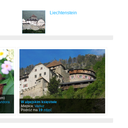
Liechtenstein
km)
Andora
W alpejskim księstwie
Miejsca:
Vaduz
Podróż ma
19
zdjęć