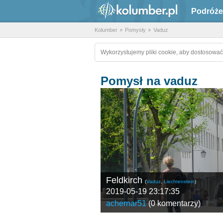
Podróże
Kolumber
Pomysły
Vaduz
Wykorzystujemy pliki cookie, aby dostosować
Pomysł na vaduz
Feldkirch
(
Vaduz
,
Liechtenstein
)
2019-05-19 23:17:35
achernar51
(
0 komentarzy
)