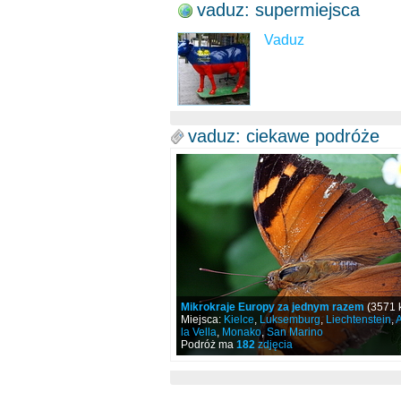
vaduz: supermiejsca
Vaduz
vaduz: ciekawe podróże
Mikrokraje Europy za jednym razem
(3571 
Miejsca:
Kielce
,
Luksemburg
,
Liechtenstein
,
la Vella
,
Monako
,
San Marino
Podróż ma
182
zdjęcia