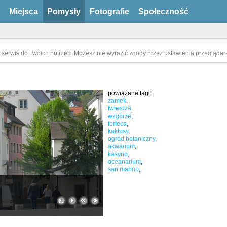
Miejsca
Pomysły
Fotografie
Społeczność
 serwis do Twoich potrzeb. Możesz nie wyrazić zgody przez ustawienia przeglądark
powiązane tagi:
zamek
,
twierdza
,
wzgórze
,
forteca
,
kaktusy
,
ogród botaniczny
,
akwarium
,
kasyno
,
oceanarium
,
san marino
,