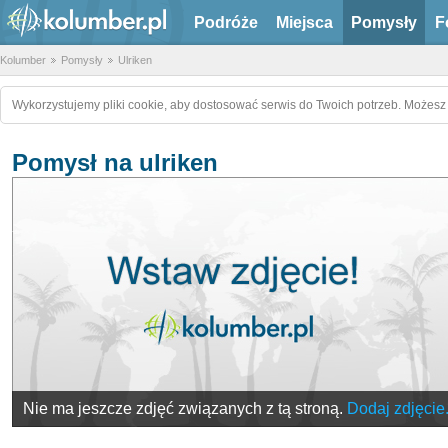
Podróże
Miejsca
Pomysły
F
Kolumber
Pomysły
Ulriken
Wykorzystujemy pliki cookie, aby dostosować serwis do Twoich potrzeb. Możesz 
Pomysł na ulriken
Nie ma jeszcze zdjęć związanych z tą stroną.
Dodaj zdjęcie