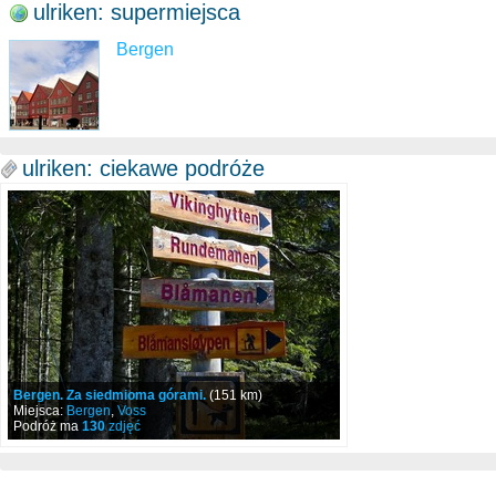
ulriken: supermiejsca
Bergen
ulriken: ciekawe podróże
Bergen. Za siedmioma górami.
(151 km)
Miejsca:
Bergen
,
Voss
Podróż ma
130
zdjęć