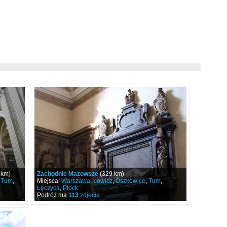
 km)
Zachodnie Mazowsze
(329 km)
,
Tum
,
Miejsca:
Warszawa
,
Łowicz
,
Oszkowice
,
Tum
,
Łęczyca
,
Płock
Podróż ma
113
zdjęcia