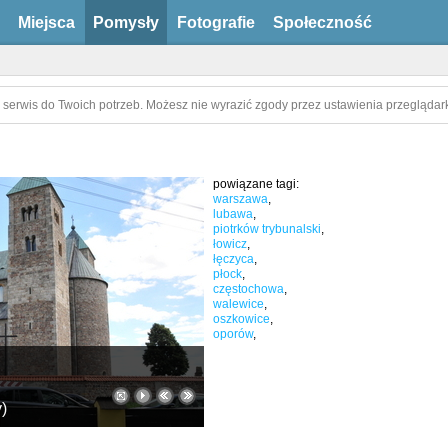
Miejsca
Pomysły
Fotografie
Społeczność
 serwis do Twoich potrzeb. Możesz nie wyrazić zgody przez ustawienia przeglądark
powiązane tagi:
warszawa
,
lubawa
,
piotrków trybunalski
,
łowicz
,
łęczyca
,
płock
,
częstochowa
,
walewice
,
oszkowice
,
oporów
,
y
)