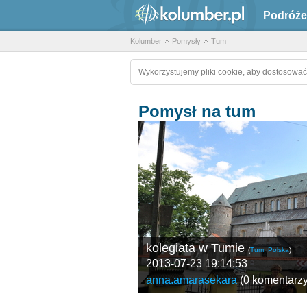
Podróże
Kolumber
Pomysły
Tum
Wykorzystujemy pliki cookie, aby dostosować
Pomysł na tum
kolegiata w Tumie
(
Tum
,
Polska
)
2013-07-23 19:14:53
anna.amarasekara
(
0 komentarz