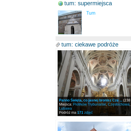
tum: supermiejsca
Tum
tum: ciekawe podróże
Panno Święta, co jasnej bronisz Czę ...
(238
Miejsca:
Piotrków Trybunalski
,
Częstochowa
Lubawa
Podróż ma
171
zdjęć