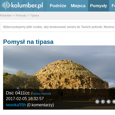
Podróże
Miejsca
Pomysły
F
Kolumber
Pomysły
Tipasa
Wykorzystujemy pliki cookie, aby dostosować serwis do Twoich potrzeb. Możesz 
Pomysł na tipasa
Dsc 0411cc
(
Tipasa
,
Algieria
)
2017-02-05 18:32:57
iwonka55h
(
0 komentarzy
)