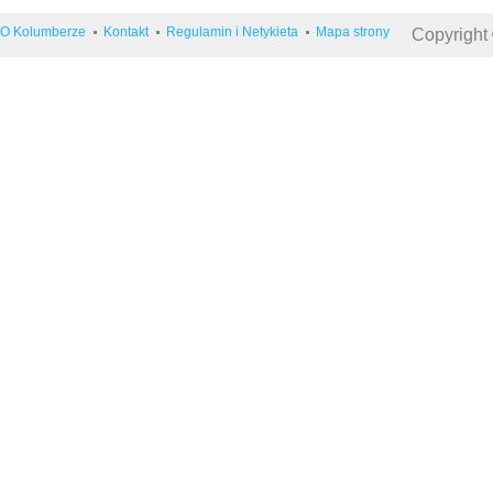
O Kolumberze
Kontakt
Regulamin i Netykieta
Mapa strony
Copyright