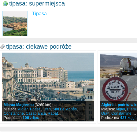
tipasa: supermiejsca
Tipasa
tipasa: ciekawe podróże
Miasta Maghrebu
(3260 km)
Algieria - podróż w k
Miejsca:
Algier
,
Tipasa
,
Oran
,
Sidi Bel Abbès
,
Miejsca:
Algier
,
Djemi
Constantine
,
Casablanca
,
Rabat
, ...
Oran
,
Constantine
, ...
Podróż ma
106
zdjęć
Podróż ma
427
zdjęć