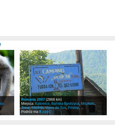
e
Romania 2007
(2866 km)
la
Miejsca:
Katowice
,
Bańska Bystrzyca
,
Miszkolc
,
Tokaj
,
Săpînţa
,
Viseu de Sus
,
Prislop
, ...
Podróż ma
8
zdjęć