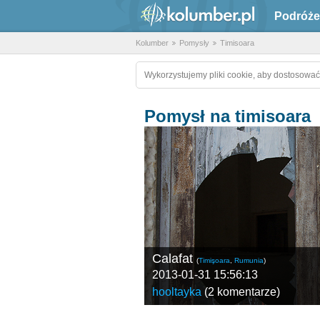
Podróże
Kolumber
Pomysły
Timisoara
Wykorzystujemy pliki cookie, aby dostosować
Pomysł na timisoara
Calafat
(
Timişoara
,
Rumunia
)
2013-01-31 15:56:13
hooltayka
(
2 komentarze
)