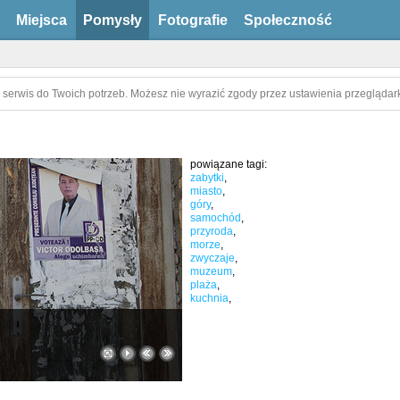
Miejsca
Pomysły
Fotografie
Społeczność
 serwis do Twoich potrzeb. Możesz nie wyrazić zgody przez ustawienia przeglądark
powiązane tagi:
zabytki
,
miasto
,
góry
,
samochód
,
przyroda
,
morze
,
zwyczaje
,
muzeum
,
plaża
,
kuchnia
,