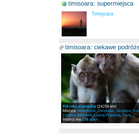
timisoara: supermiejsca
Timişoara
timisoara: ciekawe podróż
Pół roku w podróży
(24256 km)
Miejsca:
Melbourne
,
Denpasar
,
Singapur
,
Kua
Lumpur
,
Bangkok
,
Luang Prabang
,
Yazd
, ...
Podróż ma
276
zdjęć