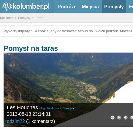
Podróże
Miejsca
Pomysły
F
Kolumber
Pomysły
Taras
Wykorzystujemy pliki cookie, aby dostosować serwis do Twoich potrzeb. Możesz 
Pomysł na taras
Les Houches
(
Aiguille du midi
,
Francja
)
2013-08-13 23:14:31
odzim22
(
1 komentarz
)