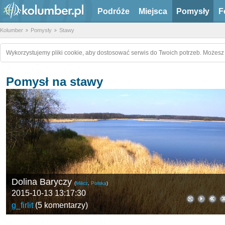
Podróże
Miejsca
Pomysły
F
Kolumber
Pomysły
Stawy
Wykorzystujemy pliki cookie, aby dostosować serwis do Twoich potrzeb. Możesz 
Pomysł na stawy
Dolina Baryczy
(
Milicz
,
Polska
)
2015-10-13 13:17:30
g_firlit
(
5 komentarzy
)