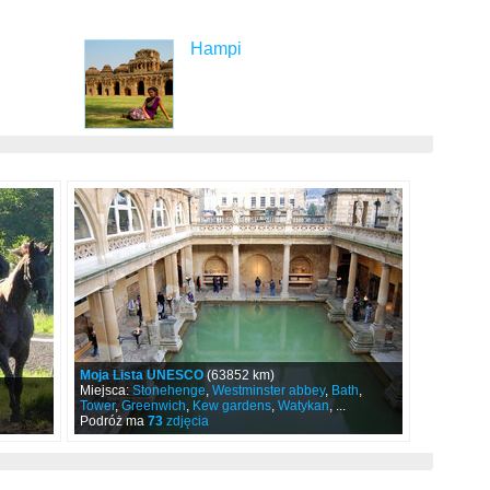
Hampi
Moja Lista UNESCO
(63852 km)
Miejsca:
Stonehenge
,
Westminster abbey
,
Bath
,
Tower
,
Greenwich
,
Kew gardens
,
Watykan
, ...
Podróż ma
73
zdjęcia