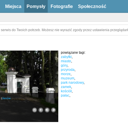
Miejsca
Pomysły
Fotografie
Społeczność
 serwis do Twoich potrzeb. Możesz nie wyrazić zgody przez ustawienia przeglądark
powiązane tagi:
zabytki
,
miasto
,
góry
,
przyroda
,
morze
,
muzeum
,
park narodowy
,
zamek
,
kościół
,
pałac
,
(
Janów