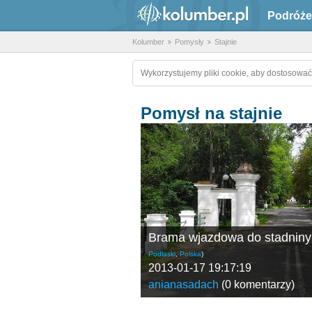
Podróże
Kolumber
Pomysły
Stajnie
Wykorzystujemy pliki cookie, aby dostosować
Pomysł na stajnie
Brama wjazdowa do stadniny
Podlaski
,
Polska
)
2013-01-17 19:17:19
anianasadach
(
0 komentarzy
)