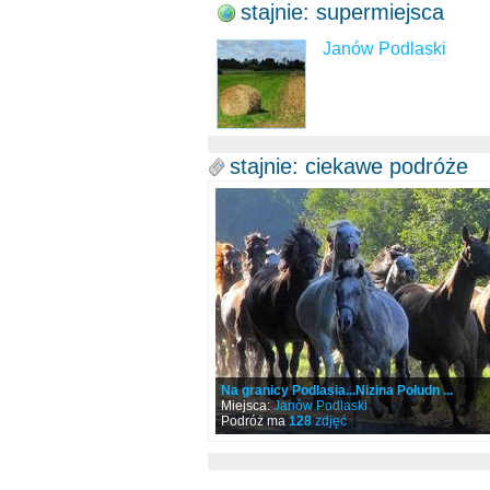
stajnie: supermiejsca
Janów Podlaski
stajnie: ciekawe podróże
Na granicy Podlasia...Nizina Połudn ...
Miejsca:
Janów Podlaski
Podróż ma
128
zdjęć