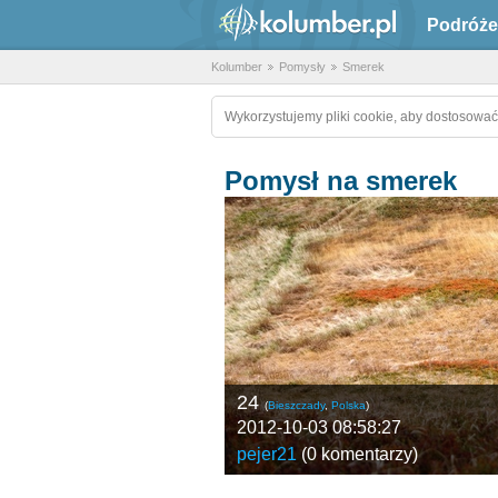
Podróże
Kolumber
Pomysły
Smerek
Wykorzystujemy pliki cookie, aby dostosować
Pomysł na smerek
24
(
Bieszczady
,
Polska
)
2012-10-03 08:58:27
pejer21
(
0 komentarzy
)