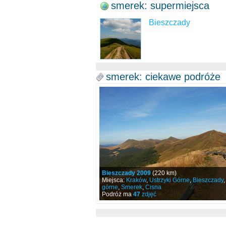
smerek: supermiejsca
Bieszczady
smerek: ciekawe podróże
Bieszczady 2009
(220 km)
Miejsca:
Kraków
,
Ustrzyki Górne
,
Bieszczady
górne
,
Smerek
,
Cisna
Podróż ma
47
zdjęć