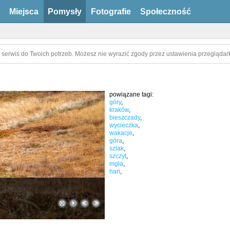
Miejsca
Pomysły
Fotografie
Społeczność
 serwis do Twoich potrzeb. Możesz nie wyrazić zgody przez ustawienia przeglądark
powiązane tagi:
góry
,
kraków
,
bieszczady
,
wycieczka
,
wakacje
,
góra
,
szlak
,
szczyt
,
mgła
,
hari
,