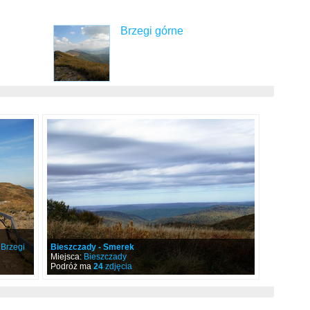
Brzegi górne
,
Brzegi
Bieszczady - Smerek
Miejsca:
Bieszczady
Podróż ma
24
zdjęcia