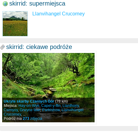
skirrid: supermiejsca
Llanvihangel Crucorney
skirrid: ciekawe podróże
Ukryte skarby Czarnych Gór
(78 km)
Miejsca:
Hay-on-Wye
,
Capel-y-ffin
,
Llanthony
,
Cwmyoy
,
Grwyne fawr
,
Partrishow
,
Llanvihangel
Crucorney
, ...
Podróż ma
273
zdjęcia