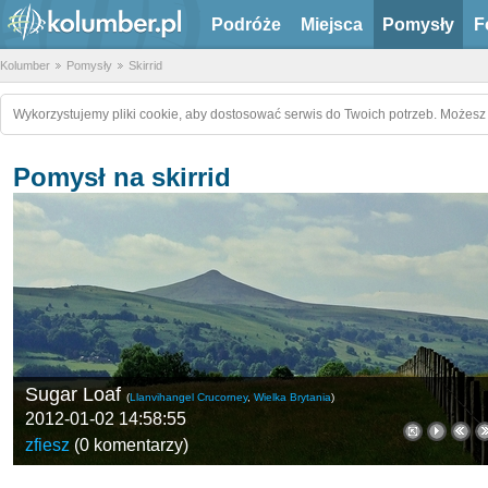
Podróże
Miejsca
Pomysły
F
Kolumber
Pomysły
Skirrid
Wykorzystujemy pliki cookie, aby dostosować serwis do Twoich potrzeb. Możesz 
Pomysł na skirrid
Sugar Loaf
(
Llanvihangel Crucorney
,
Wielka Brytania
)
2012-01-02 14:58:55
zfiesz
(
0 komentarzy
)