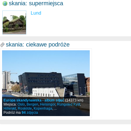
skania: supermiejsca
Lund
skania: ciekawe podróże
Europa skandynawska - album zdjęć
(14373 km)
Miejsca:
Oslo
,
Bergen
,
Helsingor
,
Rungsted Kyst
,
Hillerød
,
Roskilde
,
Kopenhaga
, ...
Podróż ma
94
zdjęcia