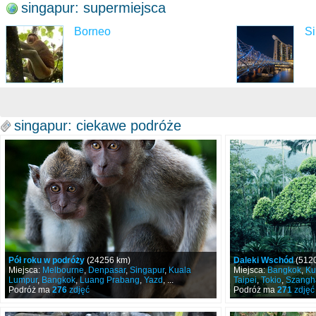
singapur: supermiejsca
Borneo
S
singapur: ciekawe podróże
Pół roku w podróży
(24256 km)
Daleki Wschód
(512
Miejsca:
Melbourne
,
Denpasar
,
Singapur
,
Kuala
Miejsca:
Bangkok
,
Ku
Lumpur
,
Bangkok
,
Luang Prabang
,
Yazd
, ...
Taipei
,
Tokio
,
Szangh
Podróż ma
276
zdjęć
Podróż ma
271
zdjęć