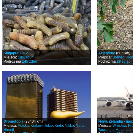
Singapur 2012
Azjatycko
(605 km)
Miejsca:
Singapur
Miejsca:
Borneo
,
Tio
Podróż ma
145
zdjęć
Podróż ma
28
zdjęć
Dromofobia
(28434 km)
Nowa Zelandia - nasze
Miejsca:
Polska
,
Kraków
,
Tokio
,
Kioto
,
Nikkō
,
Nara
,
Miejsca:
Wrocław
,
Pr
Himeji
, ...
Tauranga
,
Matamata