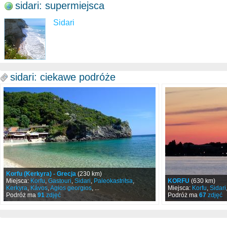
sidari: supermiejsca
Sidari
sidari: ciekawe podróże
Korfu (Kerkyra) - Grecja
(230 km)
Miejsca:
Korfu
,
Gastouri
,
Sidari
,
Paleokastritsa
,
KORFU
(630 km)
Kerkyra
,
Kávos
,
Agios georgios
, ...
Miejsca:
Korfu
,
Sidari
Podróż ma
91
zdjęć
Podróż ma
67
zdjęć