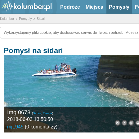
Podróże
Miejsca
Pomysły
F
Kolumber
Pomysły
Sidari
Wykorzystujemy pliki cookie, aby dostosować serwis do Twoich potrzeb. Możesz 
Pomysł na sidari
Img 0678
(
Sidari
,
Grecja
)
2018-06-03 13:50:50
mj1945
(
0 komentarzy
)