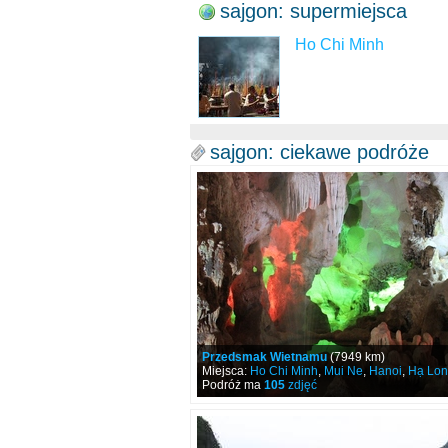
sajgon: supermiejsca
Ho Chi Minh
sajgon: ciekawe podróże
Przedsmak Wietnamu
(7949 km)
Miejsca:
Ho Chi Minh
,
Mui Ne
,
Hanoi
,
Hạ Lon
Podróż ma
105
zdjęć