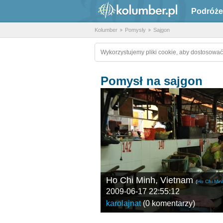
Podróże
Kolumber
Pomysły
Sajgon
Wykorzystujemy pliki cookie, aby dostosować
Pomysł na sajgon
Ho Chi Minh, Vietnam
(
Ho Chi Min
2009-06-17 22:55:12
karolajnat
(
0 komentarzy
)