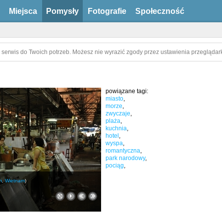
Miejsca
Pomysły
Fotografie
Społeczność
 serwis do Twoich potrzeb. Możesz nie wyrazić zgody przez ustawienia przeglądark
powiązane tagi:
miasto
,
morze
,
zwyczaje
,
plaża
,
kuchnia
,
hotel
,
wyspa
,
romantyczna
,
park narodowy
,
pociąg
,
h
,
Wietnam
)