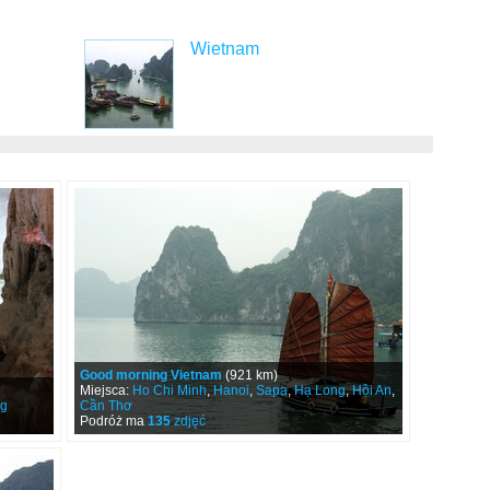
Wietnam
Good morning Vietnam
(921 km)
Miejsca:
Ho Chi Minh
,
Hanoi
,
Sapa
,
Hạ Long
,
Hội An
,
g
Cần Thơ
Podróż ma
135
zdjęć