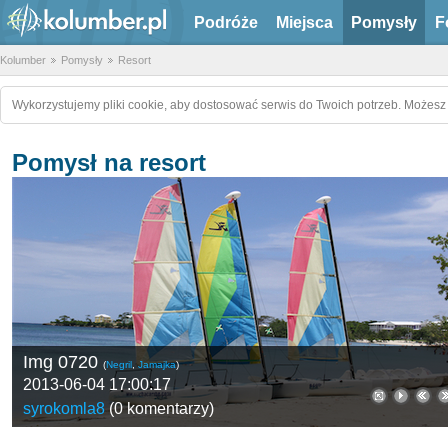
Podróże
Miejsca
Pomysły
F
Kolumber
Pomysły
Resort
Wykorzystujemy pliki cookie, aby dostosować serwis do Twoich potrzeb. Możesz 
Pomysł na resort
Img 0720
(
Negril
,
Jamajka
)
2013-06-04 17:00:17
syrokomla8
(
0 komentarzy
)