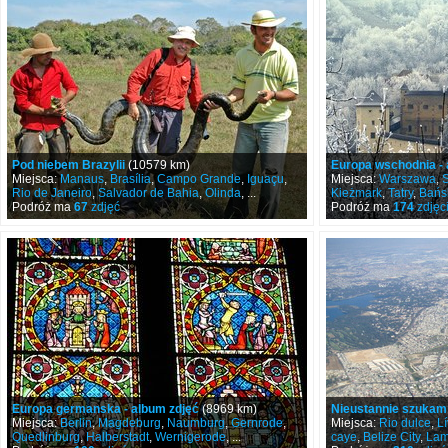
Pod niebem Brazylii
(10579 km)
Europa wschodnia - 
Miejsca:
Manaus
,
Brasília
,
Campo Grande
,
Iguaçu
,
Miejsca:
Warszawa
,
Rio de Janeiro
,
Salvador de Bahia
,
Olinda
, ...
Kieżmark
,
Tatry
,
Bańs
Podróż ma
67
zdjęć
Podróż ma
174
zdjęc
Europa germanska - album zdjęć
(8969 km)
Nieustannie szukam 
Miejsca:
Berlin
,
Magdeburg
,
Naumburg
,
Gernrode
,
Miejsca:
Rio dulce
,
L
Quedlinburg
,
Halberstadt
,
Wernigerode
, ...
caye
,
Belize City
,
Lam