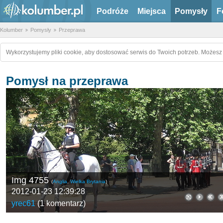
Podróże
Miejsca
Pomysły
F
Kolumber
Pomysły
Przeprawa
Wykorzystujemy pliki cookie, aby dostosować serwis do Twoich potrzeb. Możesz 
Pomysł na przeprawa
Img 4755
(
Anglia
,
Wielka Brytania
)
2012-01-23 12:39:28
yrec61
(
1 komentarz
)