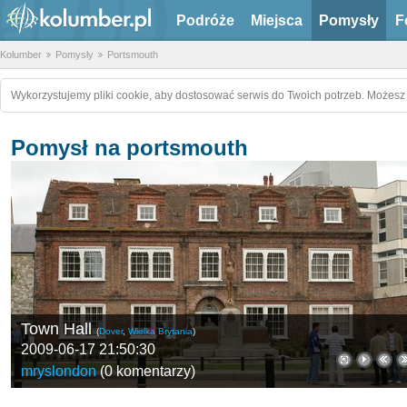
Podróże
Miejsca
Pomysły
F
Kolumber
Pomysły
Portsmouth
Wykorzystujemy pliki cookie, aby dostosować serwis do Twoich potrzeb. Możesz 
Pomysł na portsmouth
Town Hall
(
Dover
,
Wielka Brytania
)
2009-06-17 21:50:30
mryslondon
(
0 komentarzy
)