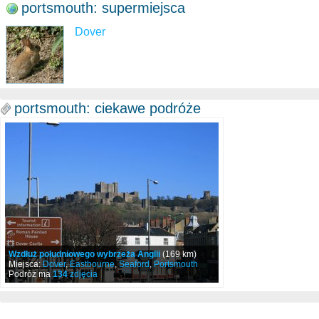
portsmouth: supermiejsca
Dover
portsmouth: ciekawe podróże
Wzdłuż południowego wybrzeża Anglii
(169 km)
Miejsca:
Dover
,
Eastbourne
,
Seaford
,
Portsmouth
Podróż ma
134
zdjęcia