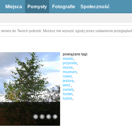
Miejsca
Pomysły
Fotografie
Społeczność
 serwis do Twoich potrzeb. Możesz nie wyrazić zgody przez ustawienia przeglądark
powiązane tagi:
miasto
,
przyroda
,
morze
,
muzeum
,
rower
,
jeziora
,
wieś
,
zamek
,
hostel
,
ludzie
,