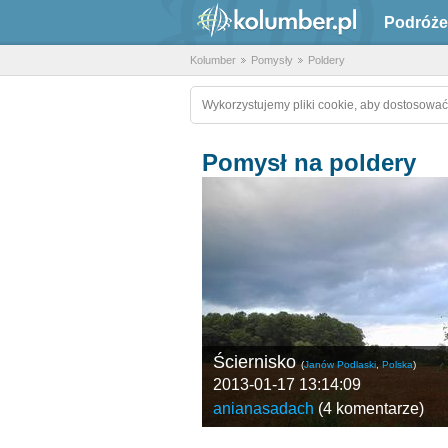
Podróże
Kolumber
Pomysły
Poldery
Wykorzystujemy pliki cookie, aby dostosować
Pomysł na poldery
Ściernisko
(
Janów Podlaski
,
Polska
)
2013-01-17 13:14:09
anianasadach
(
4 komentarze
)