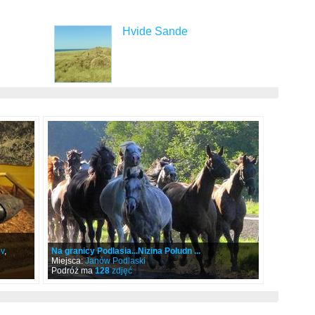
Hvide Sande
v
,
Na granicy Podlasia...Nizina Połudn ...
Miejsca:
Janów Podlaski
Podróż ma
128
zdjęć