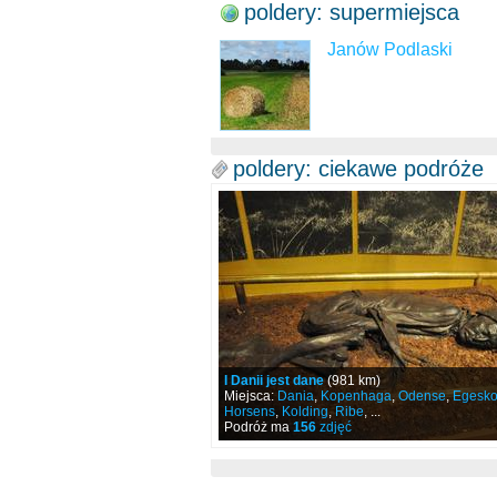
poldery: supermiejsca
Janów Podlaski
poldery: ciekawe podróże
I Danii jest dane
(981 km)
Miejsca:
Dania
,
Kopenhaga
,
Odense
,
Egesko
Horsens
,
Kolding
,
Ribe
, ...
Podróż ma
156
zdjęć