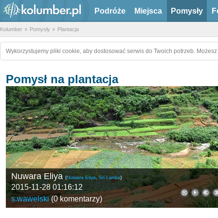
Podróże
Miejsca
Pomysły
F
Kolumber
Pomysły
Plantacja
Wykorzystujemy pliki cookie, aby dostosować serwis do Twoich potrzeb. Możesz 
Pomysł na plantacja
Nuwara Eliya
(
Nuwara Eliya
,
Sri Lanka
)
2015-11-28 01:16:12
s.wawelski
(
0 komentarzy
)