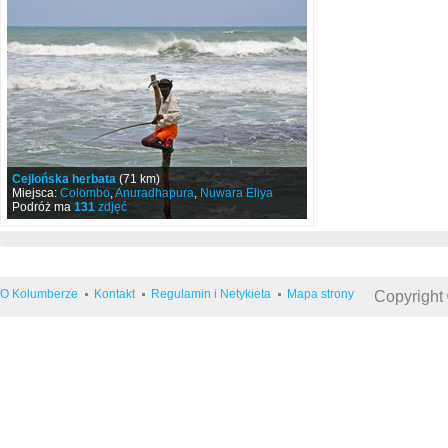
Cejlońska herbata
(71 km)
Miejsca:
Colombo
,
Anuradhapura
,
Nuwara Eliya
Podróż ma
131
zdjęć
O Kolumberze
Kontakt
Regulamin i Netykieta
Mapa strony
Copyright