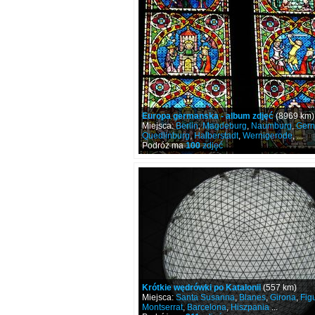
Europa germanska - album zdjęć
(8969 km)
Miejsca:
Berlin
,
Magdeburg
,
Naumburg
,
Gern
Quedlinburg
,
Halberstadt
,
Wernigerode
, ...
Podróż ma
100
zdjęć
Krótkie wędrówki po Katalonii
(557 km)
Miejsca:
Santa Susanna
,
Blanes
,
Girona
,
Fig
Montserrat
,
Barcelona
,
Hiszpania
...