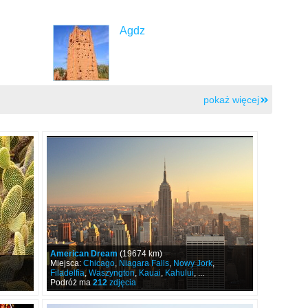
Agdz
pokaż więcej
American Dream
(19674 km)
Miejsca:
Chicago
,
Niagara Falls
,
Nowy Jork
,
Filadelfia
,
Waszyngton
,
Kauai
,
Kahului
, ...
Podróż ma
212
zdjęcia