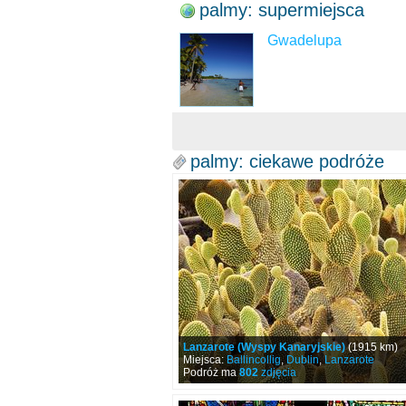
palmy: supermiejsca
Gwadelupa
palmy: ciekawe podróże
Lanzarote (Wyspy Kanaryjskie)
(1915 km)
Miejsca:
Ballincollig
,
Dublin
,
Lanzarote
Podróż ma
802
zdjęcia