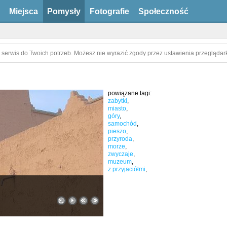
Miejsca
Pomysły
Fotografie
Społeczność
 serwis do Twoich potrzeb. Możesz nie wyrazić zgody przez ustawienia przeglądark
powiązane tagi:
zabytki
,
miasto
,
góry
,
samochód
,
pieszo
,
przyroda
,
morze
,
zwyczaje
,
muzeum
,
z przyjaciółmi
,