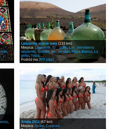
Lanzarote-morze lawy
(133 km)
Miejsca:
Lanzarote
,
El _ golfo
,
Los _hervideros
rode
,
lanzarote
,
Salinas_de _janubio
,
Playa Blanca
,
La
geria
,
Yaiza
, ...
Podróż ma
377
zdjęć
ueres
,
Aruba 2011
(67 km)
Miejsca:
Aruba
,
Curacao