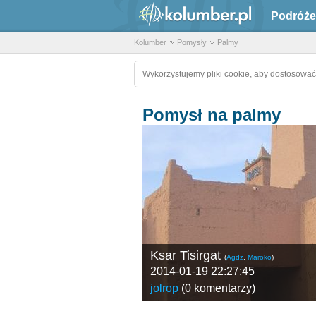
Podróże
Kolumber
Pomysły
Palmy
Wykorzystujemy pliki cookie, aby dostosować
Pomysł na palmy
Ksar Tisirgat
(
Agdz
,
Maroko
)
2014-01-19 22:27:45
jolrop
(
3 komentarze
)