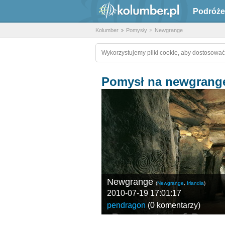
Podróże
Kolumber
Pomysły
Newgrange
Wykorzystujemy pliki cookie, aby dostosować
Pomysł na newgrang
Newgrange
(
Newgrange
,
Irlandia
)
2010-07-19 17:01:17
pendragon
(
0 komentarzy
)