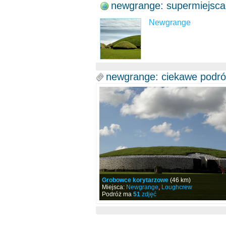
newgrange: supermiejsca
Newgrange
newgrange: ciekawe podr
Grobowce korytarzowe
(46 km)
Miejsca:
Newgrange
,
Loughcrew
Podróż ma
51
zdjęć