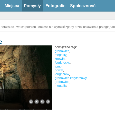
Miejsca
Pomysły
Fotografie
Społeczność
 serwis do Twoich potrzeb. Możesz nie wyrazić zgody przez ustawienia przeglądark
e
powiązane tagi:
grobowiec
,
megality
,
knowth
,
fourknocks
,
tomb
,
dowth
,
loughcrew
,
grobowiec korytarzowy
,
grobowiec
,
megality
,