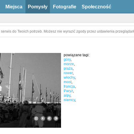
Miejsca
Pomysły
Fotografie
Społeczność
 serwis do Twoich potrzeb. Możesz nie wyrazić zgody przez ustawienia przeglądark
powiązane tagi:
góry
,
morze
,
plaża
,
rower
,
włochy
,
most
,
francja
,
Paryż
,
alpy
,
niemcy
,