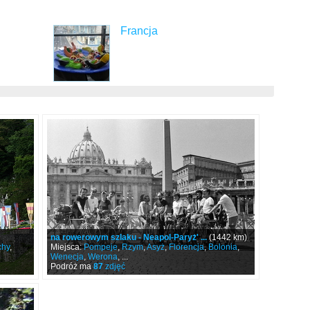
Francja
na rowerowym szlaku - Neapol-Paryż' ...
(1442 km)
chy
,
Miejsca:
Pompeje
,
Rzym
,
Asyż
,
Florencja
,
Bolonia
,
Wenecja
,
Werona
, ...
Podróż ma
87
zdjęć