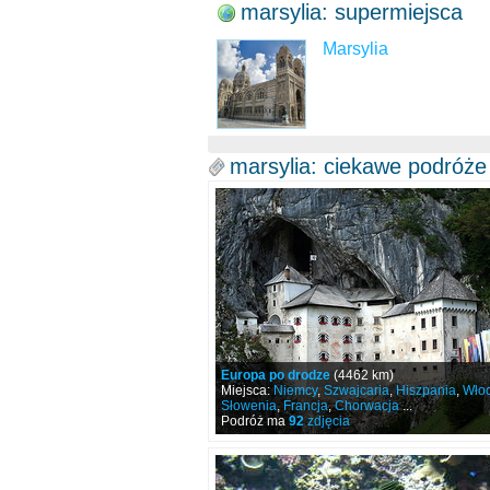
marsylia: supermiejsca
Marsylia
marsylia: ciekawe podróże
Europa po drodze
(4462 km)
Miejsca:
Niemcy
,
Szwajcaria
,
Hiszpania
,
Wło
Słowenia
,
Francja
,
Chorwacja
...
Podróż ma
92
zdjęcia