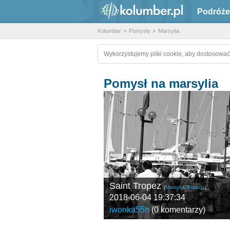
Podróże
Kolumber
Pomysły
Marsylia
Wykorzystujemy pliki cookie, aby dostosować
Pomysł na marsylia
Saint Tropez
(
Marsylia
,
Francja
)
2018-06-04 19:37:34
iwonka55h
(
0 komentarzy
)