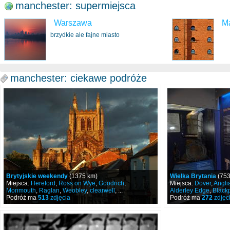
manchester: supermiejsca
Warszawa
M
brzydkie ale fajne miasto
manchester: ciekawe podróże
Brytyjskie weekendy
(1375 km)
Wielka Brytania
(753
Miejsca:
Hereford
,
Ross on Wye
,
Goodrich
,
Miejsca:
Dover
,
Angli
Monmouth
,
Raglan
,
Weobley
,
clearwell
, ...
Alderley Edge
,
Black
Podróż ma
513
zdjęcia
Podróż ma
272
zdjęc