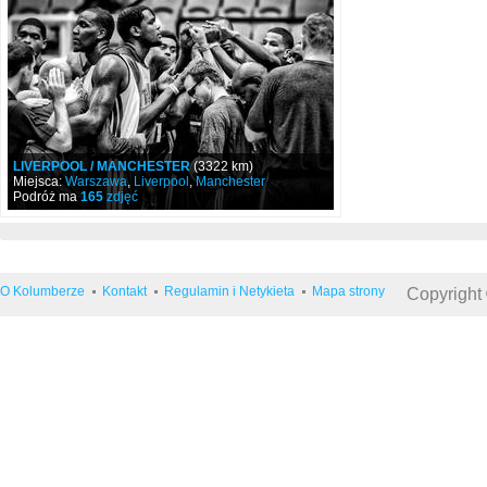
LIVERPOOL / MANCHESTER
(3322 km)
Miejsca:
Warszawa
,
Liverpool
,
Manchester
Podróż ma
165
zdjęć
O Kolumberze
Kontakt
Regulamin i Netykieta
Mapa strony
Copyright