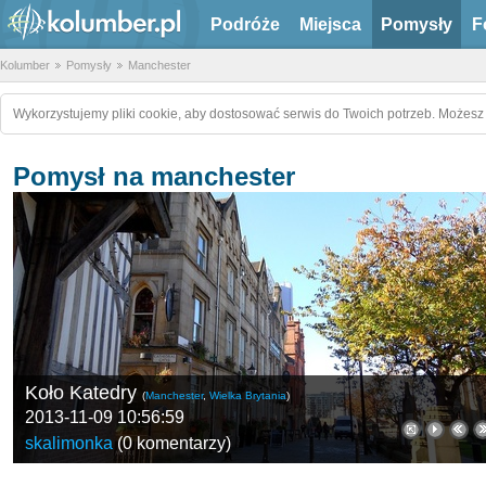
Podróże
Miejsca
Pomysły
F
Kolumber
Pomysły
Manchester
Wykorzystujemy pliki cookie, aby dostosować serwis do Twoich potrzeb. Możesz 
Pomysł na manchester
Koło Katedry
(
Manchester
,
Wielka Brytania
)
2013-11-09 10:56:59
skalimonka
(
0 komentarzy
)