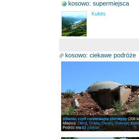
kosowo: supermiejsca
Kukës
kosowo: ciekawe podróże
Albania, czyli rozwiewamy sterotypy
(206 k
Miejsca:
Ohrid
,
Tirana
,
Durrës
,
Shkodër
,
Kukë
Podróż ma
82
zdjęcia