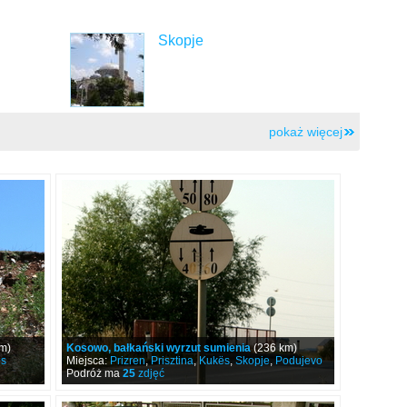
Skopje
pokaż więcej
m)
Kosowo, bałkański wyrzut sumienia
(236 km)
s
Miejsca:
Prizren
,
Prisztina
,
Kukës
,
Skopje
,
Podujevo
Podróż ma
25
zdjęć