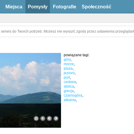
Miejsca
Pomysły
Fotografie
Społeczność
 serwis do Twoich potrzeb. Możesz nie wyrazić zgody przez ustawienia przeglądark
powiązane tagi:
góry
,
morze
,
plaża
,
jezioro
,
port
,
cerkiew
,
stolica
,
grecja
,
czarnogóra
,
albania
,