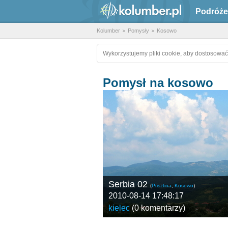
Podróże
Kolumber
Pomysły
Kosowo
Wykorzystujemy pliki cookie, aby dostosować
Pomysł na kosowo
Serbia 02
(
Prisztina
,
Kosowo
)
2010-08-14 17:48:17
kielec
(
0 komentarzy
)