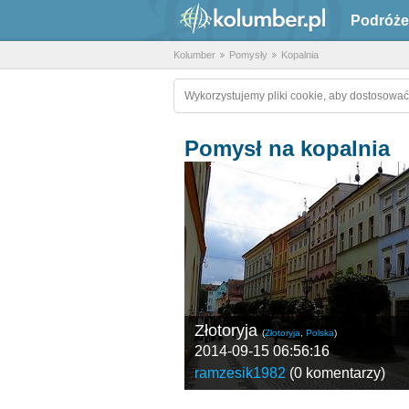
Podróże
Kolumber
Pomysły
Kopalnia
Wykorzystujemy pliki cookie, aby dostosować
Pomysł na kopalnia
Złotoryja
(
Złotoryja
,
Polska
)
2014-09-15 06:56:16
ramzesik1982
(
0 komentarzy
)