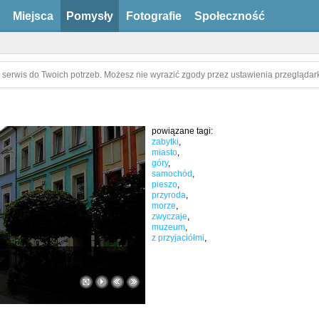
Miejsca
Pomysły
Fotografie
Społeczność
 serwis do Twoich potrzeb. Możesz nie wyrazić zgody przez ustawienia przeglądark
powiązane tagi:
zabytki
,
miasto
,
góry
,
samochód
,
pieszo
,
przyroda
,
morze
,
zwyczaje
,
muzeum
,
z przyjaciółmi
,