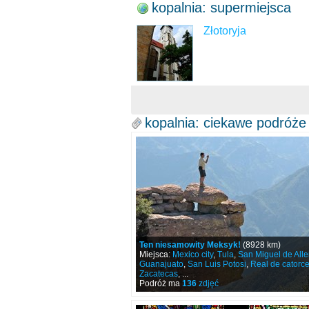
kopalnia: supermiejsca
Złotoryja
kopalnia: ciekawe podróże
Ten niesamowity Meksyk!
(8928 km)
Miejsca:
Mexico city
,
Tula
,
San Miguel de All
Guanajuato
,
San Luis Potosi
,
Real de catorc
Zacatecas
, ...
Podróż ma
136
zdjęć