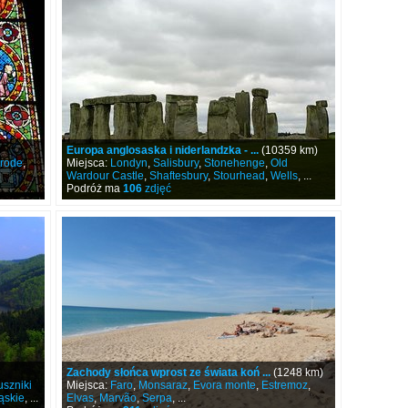
Europa anglosaska i niderlandzka - ...
(10359 km)
rode
,
Miejsca:
Londyn
,
Salisbury
,
Stonehenge
,
Old
Wardour Castle
,
Shaftesbury
,
Stourhead
,
Wells
, ...
Podróż ma
106
zdjęć
Zachody słońca wprost ze świata koń ...
(1248 km)
szniki
Miejsca:
Faro
,
Monsaraz
,
Evora monte
,
Estremoz
,
ąskie
, ...
Elvas
,
Marvão
,
Serpa
, ...