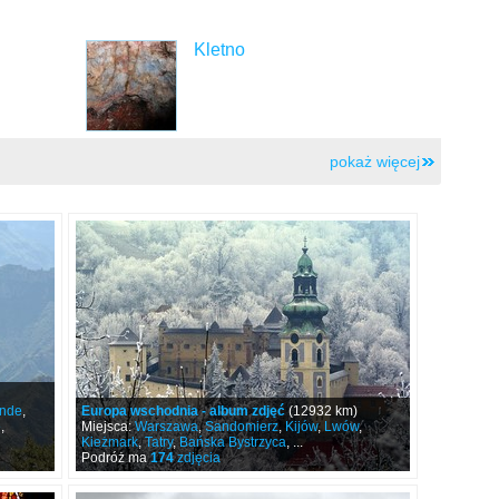
Kletno
pokaż więcej
ende
,
Europa wschodnia - album zdjęć
(12932 km)
e
,
Miejsca:
Warszawa
,
Sandomierz
,
Kijów
,
Lwów
,
Kieżmark
,
Tatry
,
Bańska Bystrzyca
, ...
Podróż ma
174
zdjęcia