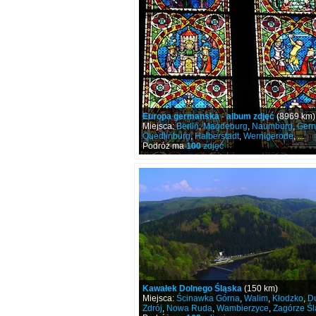
Europa germanska - album zdjęć
(8969 km)
Miejsca:
Berlin
,
Magdeburg
,
Naumburg
,
Gern
Quedlinburg
,
Halberstadt
,
Wernigerode
, ...
Podróż ma
100
zdjęć
Kawałek Dolnego Śląska
(150 km)
Miejsca:
Ścinawka Górna
,
Walim
,
Kłodzko
,
Du
Zdrój
,
Nowa Ruda
,
Wambierzyce
,
Zagórze Śl