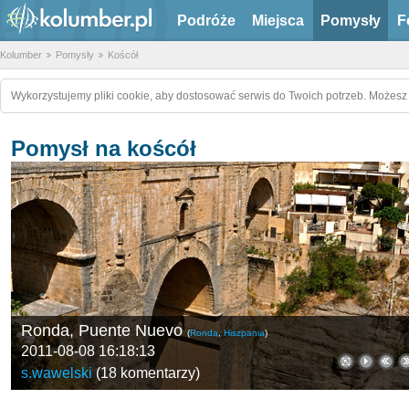
Podróże
Miejsca
Pomysły
F
Kolumber
Pomysły
Koścół
Wykorzystujemy pliki cookie, aby dostosować serwis do Twoich potrzeb. Możesz 
Pomysł na koścół
Ronda, Puente Nuevo
(
Ronda
,
Hiszpania
)
2011-08-08 16:18:13
s.wawelski
(
18 komentarzy
)