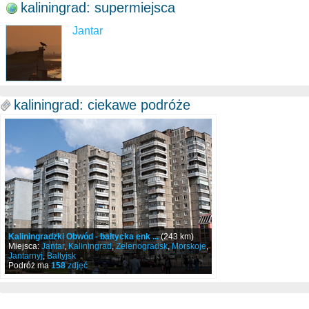
kaliningrad: supermiejsca
Jantar
kaliningrad: ciekawe podróże
Kaliningradzki Obwód - bałtycka enk ...
(243 km)
Miejsca:
Jantar
,
Kaliningrad
,
Zelenogradsk
,
Morskoje
,
Jantarnyj
,
Baltyjsk
Podróż ma
158
zdjęć