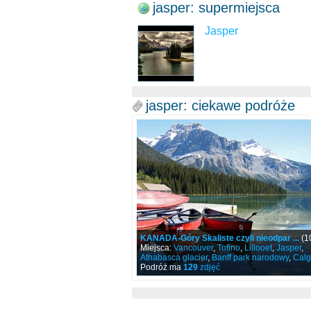
jasper: supermiejsca
Jasper
jasper: ciekawe podróże
KANADA-Góry Skaliste czyli nieodpar ...
(1
Miejsca:
Vancouver
,
Tofino
,
Lillooet
,
Jasper
,
Athabasca glacier
,
Banff park narodowy
,
Calg
Podróż ma
129
zdjęć