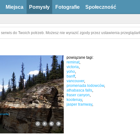
Miejsca
Pomysły
Fotografie
Społeczność
 serwis do Twoich potrzeb. Możesz nie wyrazić zgody przez ustawienia przeglądark
powiązane tagi:
reminat
,
victoria
,
yoho
,
banff
,
vancouver
,
promenada lodowców
,
athabasca falls
,
fraser canyon
,
kootenay
,
jasper tramway
,
anada
)