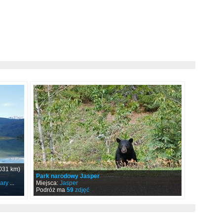
031 km)
Park narodowy Jasper
ary
...
Miejsca:
Jasper
Podróż ma
59
zdjęć