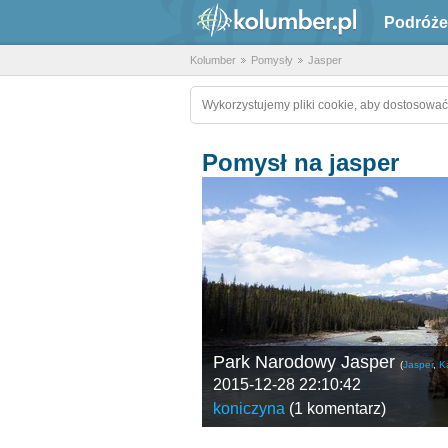
Podróże
Kolumber
Pomysły
Jasper
Wykorzystujemy pliki cookie, aby dostosować
Pomysł na jasper
Park Narodowy Jasper
(
Jasper
,
K
2015-12-28 22:10:42
koniczyna
(
1 komentarz
)