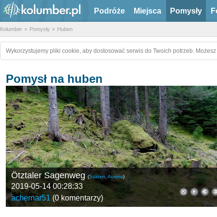
Podróże
Miejsca
Pomysły
F
Kolumber
Pomysły
Huben
Wykorzystujemy pliki cookie, aby dostosować serwis do Twoich potrzeb. Możesz 
Pomysł na huben
Ötztaler Sagenweg
(
Sölden
,
Austria
)
2019-05-14 00:28:33
achernar51
(
0 komentarzy
)