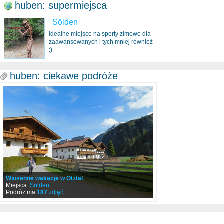
huben: supermiejsca
Sölden
idealne miejsce na sporty zimowe dla
zaawansowanych i tych mniej również
:)
huben: ciekawe podróże
Wiosenne wakacje w Ötztal
Miejsca:
Sölden
Podróż ma
187
zdjęć