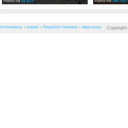
Podróż ma
19
zdjęć
Podróż ma
109
zdjęć
O Kolumberze
Kontakt
Regulamin i Netykieta
Mapa strony
Copyright