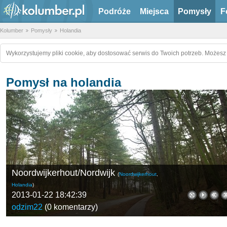
Podróże
Miejsca
Pomysły
F
Kolumber
Pomysły
Holandia
Wykorzystujemy pliki cookie, aby dostosować serwis do Twoich potrzeb. Możesz 
Pomysł na holandia
Noordwijkerhout/Nordwijk
(
Noordwijkerhout
,
Holandia
)
2013-01-22 18:42:39
odzim22
(
0 komentarzy
)