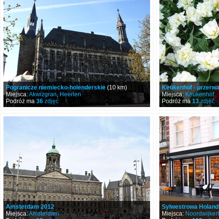
Pogranicze niemiecko-holenderskie
(10 km)
Keukenhof - przerw
Miejsca:
Akwizgran
,
Heerlen
Miejsca:
Keukenhof
Podróż ma
36
zdjęć
Podróż ma
13
zdjęć
Amsterdam 2012
Sylwestrowa Holand
Miejsca:
Amsterdam
Miejsca:
Noordwijker