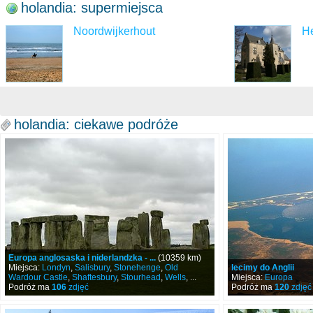
holandia: supermiejsca
Noordwijkerhout
H
holandia: ciekawe podróże
Europa anglosaska i niderlandzka - ...
(10359 km)
Miejsca:
Londyn
,
Salisbury
,
Stonehenge
,
Old
lecimy do Anglii
Wardour Castle
,
Shaftesbury
,
Stourhead
,
Wells
, ...
Miejsca:
Europa
Podróż ma
106
zdjęć
Podróż ma
120
zdjęć