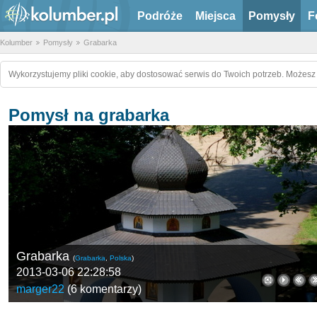
Podróże
Miejsca
Pomysły
F
Kolumber
Pomysły
Grabarka
Wykorzystujemy pliki cookie, aby dostosować serwis do Twoich potrzeb. Możesz 
Pomysł na grabarka
Grabarka
(
Grabarka
,
Polska
)
2013-03-06 22:28:58
marger22
(
6 komentarzy
)